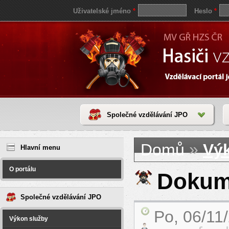
Uživatelské jméno
*
Heslo
*
Společné vzdělávání JPO
Jste zde
save
»
Domů
Vý
reddit
Hlavní menu
video
coloring
pages
O portálu
love
Dokum
horoscope
today
Společné vzdělávání JPO
Po, 06/11
Výkon služby