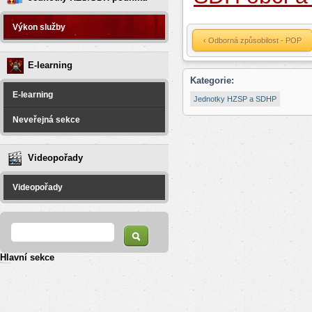
Výkon služby
‹ Odborná způsobilost - POP
E-learning
Kategorie:
E-learning
Jednotky HZSP a SDHP
Neveřejná sekce
Videopořady
Videopořady
Vyhledávání
Hledat
Hlavní sekce
resizer
российские сериалы