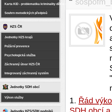
sospofm_
Karta KID - problematika kriminality dětí a spáchané na dětech
Souhrn metodických předpisů
HZS ČR
Jednotky HZS krajů
Požární prevence
Psychologická služba
Záchranný útvar HZS ČR
Integrovaný záchranný systém
Jednotky SDH obcí
Výkon služby
1.
Řád výko
SDH obcí a
Jednotky HZS/SDH podniků