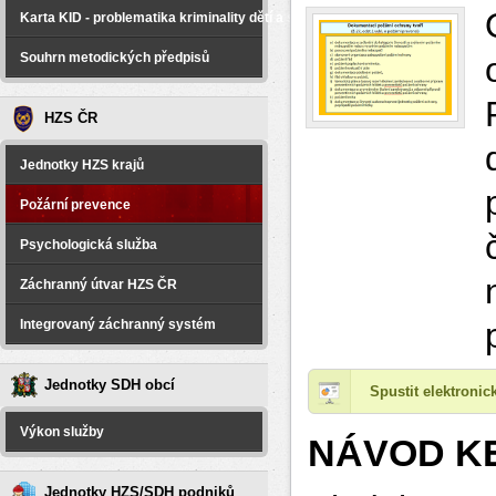
Karta KID - problematika kriminality dětí a spáchané na dětech
Souhrn metodických předpisů
HZS ČR
Jednotky HZS krajů
Požární prevence
Psychologická služba
Záchranný útvar HZS ČR
Integrovaný záchranný systém
Jednotky SDH obcí
Spustit elektroni
Výkon služby
NÁVOD KE
Jednotky HZS/SDH podniků