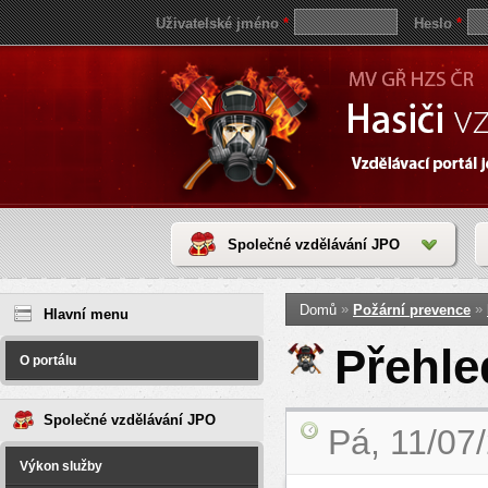
Uživatelské jméno
*
Heslo
*
Společné vzdělávání JPO
Jste zde
save
»
»
Domů
Požární prevence
reddit
Hlavní menu
video
coloring
Přehl
pages
O portálu
love
horoscope
today
Společné vzdělávání JPO
Pá, 11/07
Výkon služby