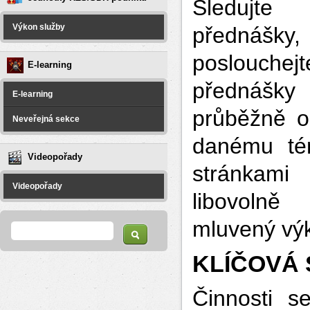
Sledujte 
Výkon služby
přednášk
poslouchej
E-learning
přednášky
E-learning
průběžně od
Neveřejná sekce
danému tém
Videopořady
stránkami
Videopořady
libovolně
Vyhledávání
Hledat
mluvený výk
KLÍČOVÁ
Činnosti 