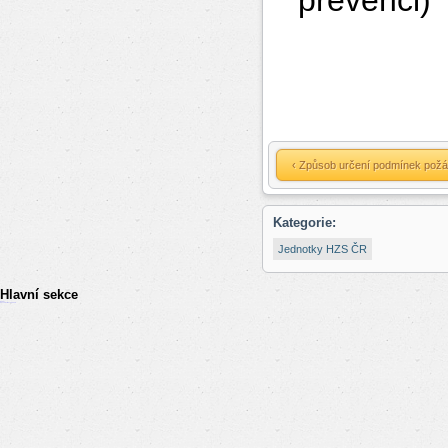
prevenci)
‹ Způsob určení podmínek požá
Kategorie:
Jednotky HZS ČR
Hlavní sekce
resizer
российские сериалы