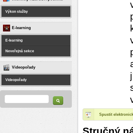
Výkon služby
E-learning
E-learning
Neveřejná sekce
Videopořady
Videopořady
Vyhledávání
Hledat
Spustit elektroni
Stručný ná