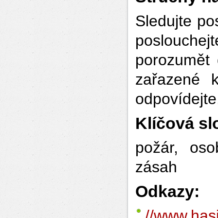
Sledujte po
poslouche
porozumět 
zařazené k
odpovídejte
Klíčová sl
požár, oso
zásah
Odkazy:
//www.hasi