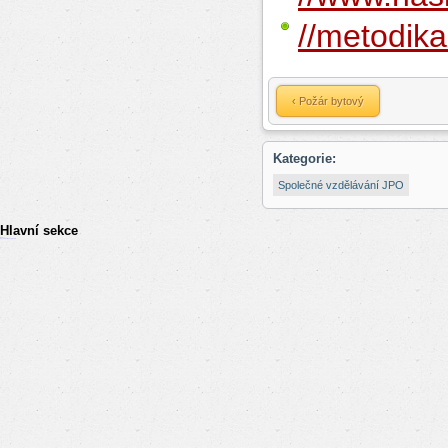
//metodik
‹ Požár bytový
Kategorie:
Společné vzdělávání JPO
Hlavní sekce
resizer
российские сериалы