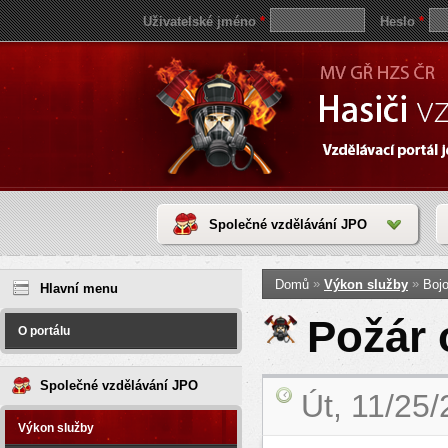
Uživatelské jméno
*
Heslo
*
Společné vzdělávání JPO
Jste zde
save
»
»
Domů
Výkon služby
Bojo
reddit
Hlavní menu
video
coloring
Požár 
pages
O portálu
love
horoscope
today
Společné vzdělávání JPO
Út, 11/25
Výkon služby