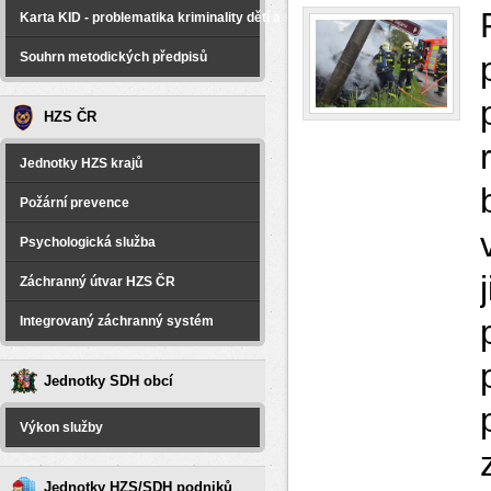
Karta KID - problematika kriminality dětí a spáchané na dětech
Souhrn metodických předpisů
HZS ČR
Jednotky HZS krajů
Požární prevence
Psychologická služba
Záchranný útvar HZS ČR
Integrovaný záchranný systém
Jednotky SDH obcí
Výkon služby
Jednotky HZS/SDH podniků