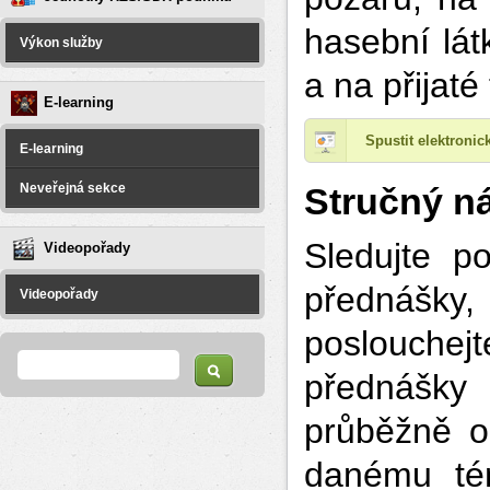
hasební lát
Výkon služby
a na přijaté
E-learning
Spustit elektroni
E-learning
Neveřejná sekce
Stručný ná
Sledujte po
Videopořady
přednášk
Videopořady
poslouchej
Vyhledávání
Hledat
přednášky
průběžně od
danému tém