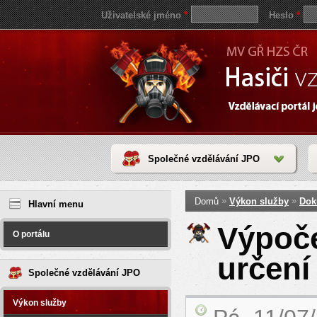
Uživatelské jméno
*
Heslo
*
Společné vzdělávání JPO
Jste zde
save
»
»
Domů
Výkon služby
Dok
reddit
Hlavní menu
video
coloring
Výpoče
pages
O portálu
love
horoscope
určení
today
Společné vzdělávání JPO
Výkon služby