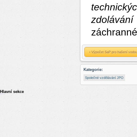
technick
zdolávání
záchranné
‹ Výpočet SaP pro hašení vodou
Kategorie:
Společné vzdělávání JPO
Hlavní sekce
resizer
российские сериалы