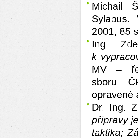
Michail 
Sylabus. 
2001, 85 s
Ing. Z
k vypraco
MV – řed
sboru Č
opravené 
Dr. Ing.
přípravy 
taktika
; Z