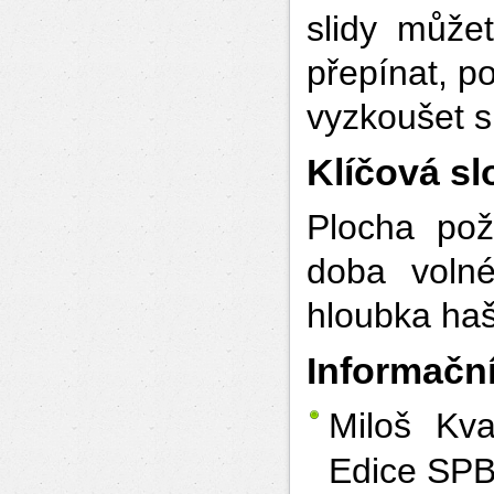
slidy může
přepínat, p
vyzkoušet s
Klíčová sl
Plocha pož
doba volné
hloubka haš
Informační
Miloš Kv
Edice SPBI