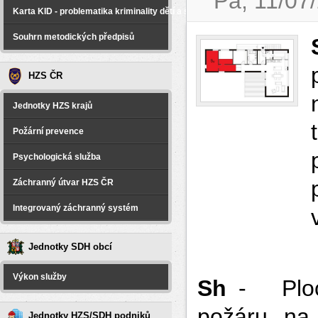
Pá, 11/07
Karta KID - problematika kriminality dětí a spáchané na dětech
Souhrn metodických předpisů
HZS ČR
Jednotky HZS krajů
Požární prevence
Psychologická služba
Záchranný útvar HZS ČR
Integrovaný záchranný systém
Jednotky SDH obcí
Výkon služby
S
h
- Ploch
požáru, na
Jednotky HZS/SDH podniků