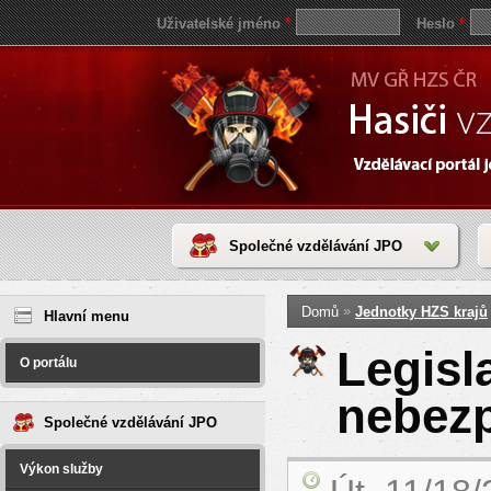
Uživatelské jméno
*
Heslo
*
Společné vzdělávání JPO
Jste zde
save
»
Domů
Jednotky HZS krajů
reddit
Hlavní menu
video
coloring
Legisla
pages
O portálu
love
horoscope
nebezp
today
Společné vzdělávání JPO
Výkon služby