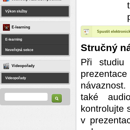
Výkon služby
E-learning
Spustit elektroni
E-learning
Stručný n
Neveřejná sekce
Při studiu 
Videopořady
prezentace
Videopořady
návaznost.
Vyhledávání
Hledat
také audi
kontrolujte
v prezenta