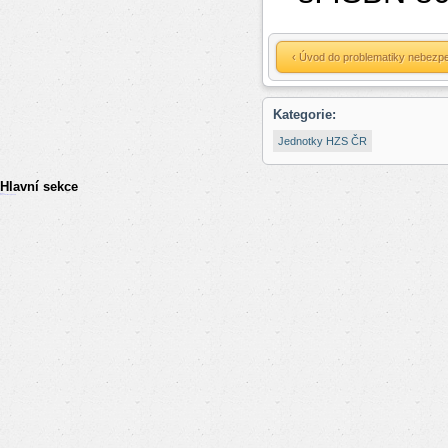
‹ Úvod do problematiky nebezp
Kategorie:
Jednotky HZS ČR
Hlavní sekce
resizer
российские сериалы