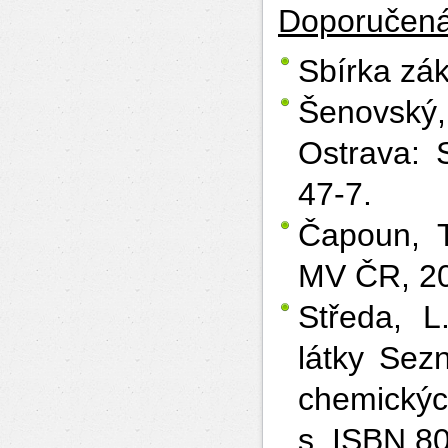
Doporučená
Sbírka zá
Šenovský,
Ostrava: 
47-7.
Čapoun, T
MV ČR, 20
Středa, L
látky Sez
chemickýc
s. ISBN 8