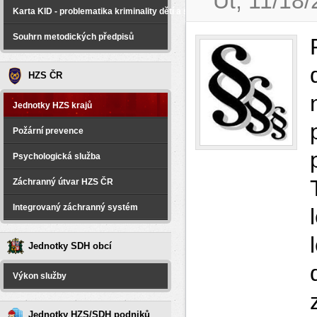
Út, 11/18
Karta KID - problematika kriminality dětí a spáchané na dětech
Souhrn metodických předpisů
HZS ČR
Jednotky HZS krajů
Požární prevence
Psychologická služba
Záchranný útvar HZS ČR
Integrovaný záchranný systém
Jednotky SDH obcí
Výkon služby
Jednotky HZS/SDH podniků