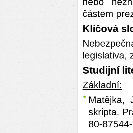
nebo nezna
částem pre
Klíčová sl
Nebezpečná 
legislativa
Studijní li
Základní:
Matějka, 
skripta. 
80-87544-