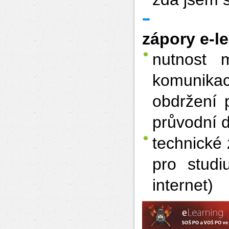
zápory e-l
nutnost 
komunika
obdržení 
průvodní d
technické 
pro stud
internet)