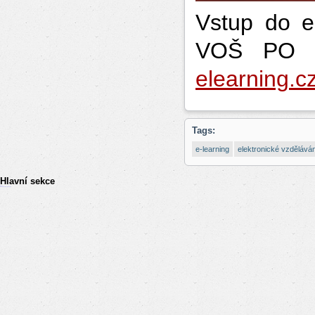
Vstup do 
VOŠ PO n
elearning.c
Tags:
e-learning
elektronické vzděláván
Hlavní sekce
resizer
российские сериалы