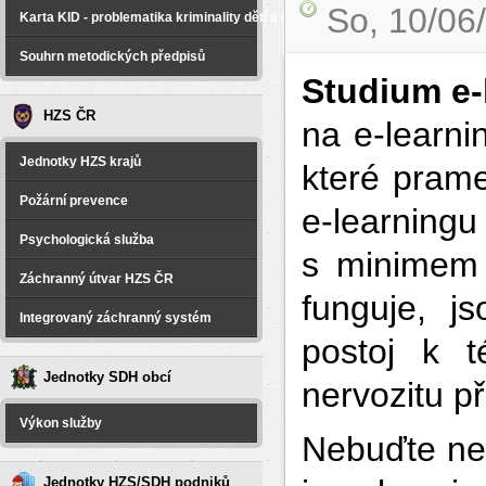
So, 10/06
Karta KID - problematika kriminality dětí a spáchané na dětech
Souhrn metodických předpisů
Studium e-
HZS ČR
na e-learni
Jednotky HZS krajů
které prame
Požární prevence
e-learningu
Psychologická služba
s minimem 
Záchranný útvar HZS ČR
funguje, j
Integrovaný záchranný systém
postoj k t
Jednotky SDH obcí
nervozitu p
Výkon služby
Nebuďte ner
Jednotky HZS/SDH podniků