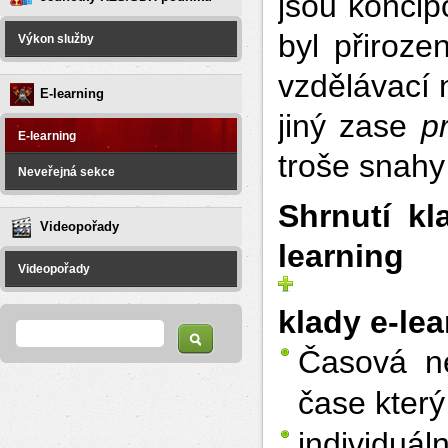
jsou koncip
byl přiroze
Výkon služby
vzdělávací 
E-learning
jiný zase
p
E-learning
troše snahy
Neveřejná sekce
Shrnutí kl
Videopořady
learning
Videopořady
klady e-le
Vyhledávání
Hledat
Časová ne
čase který
individ