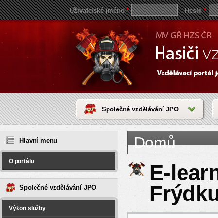
Uživatelské jméno
*
Heslo
*
Společné vzdělávání JPO
Jste zde
save
Domů
reddit
Hlavní menu
video
coloring
pages
O portálu
love
E-lear
horoscope
today
Frýdku
Společné vzdělávání JPO
Výkon služby