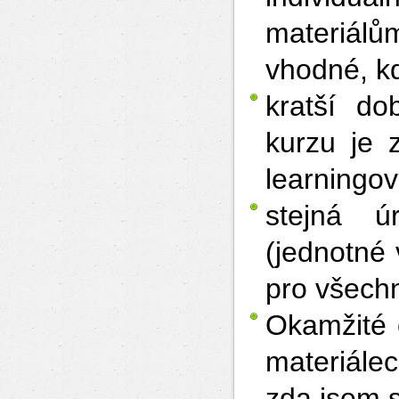
materiálů
vhodné, kd
kratší d
kurzu je 
learningo
stejná ú
(jednotné
pro všechn
Okamžité 
materiále
zda jsem 