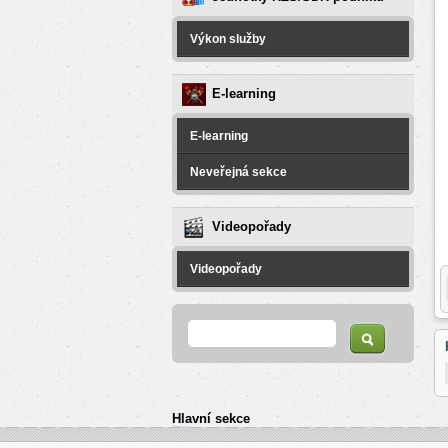
Výkon služby
E-learning
E-learning
Neveřejná sekce
Videopořady
Videopořady
Vyhledávání
Hledat
Hlavní sekce
resizer
российские сериалы