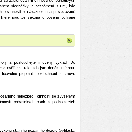
í se začleňováním činností do jednotlivých
bsahem přednášky je seznámení s tím, kdo
ah povinností v návaznosti na provozované
, které jsou ze zákona o požární ochraně
uktory a poslouchejte mluvený výklad. Do
te a ověřte si tak, zda jste danému tématu
 libovolně přepínat, poslechnout si znovu
 požárního nebezpečí, činnosti se zvýšeným
nosti právnických osob a podnikajících
výkonu státního požárního dozoru (vyhláška