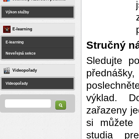
Výkon služby
E-learning
Stručný ná
E-learning
Neveřejná sekce
Sledujte po
přednášk
Videopořady
poslechně
Videopořady
výklad. D
Vyhledávání
Hledat
zařazeny je
si můžete 
studia pre