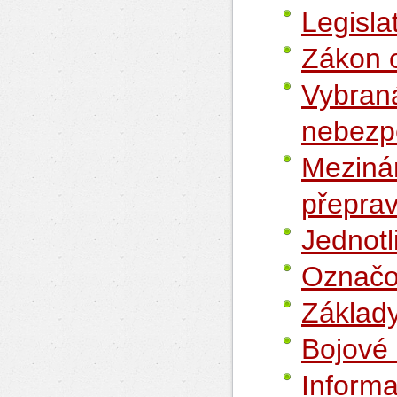
Legisla
Zákon 
Vybraná
nebezp
Mezinár
přepra
Jednotl
Označo
Základy
Bojové 
Informa