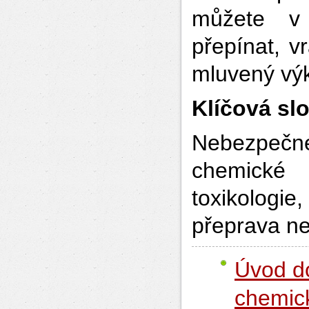
můžete v 
přepínat, v
mluvený výk
Klíčová sl
Nebezpečn
chemické 
toxikologie,
přeprava n
Úvod d
chemick