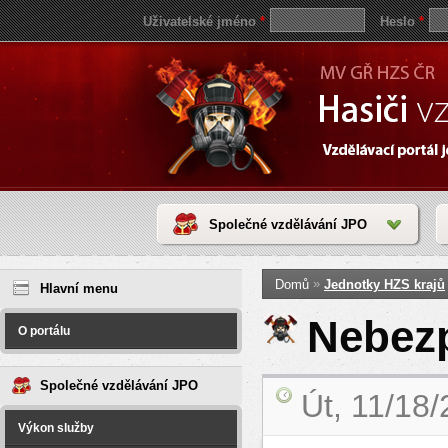
Uživatelské jméno
*
Heslo
*
Společné vzdělávání JPO
Jste zde
save
»
Domů
Jednotky HZS krajů
reddit
Hlavní menu
video
coloring
Nebezp
pages
O portálu
love
horoscope
today
Společné vzdělávání JPO
Út, 11/18
Výkon služby