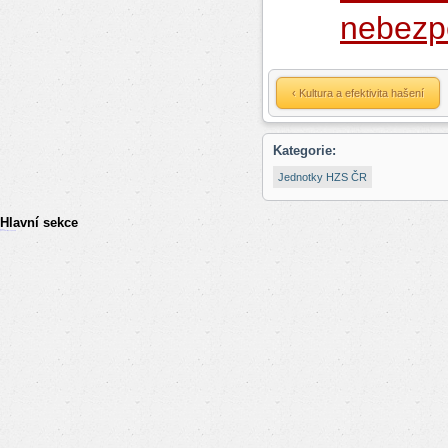
nebezp
‹ Kultura a efektivita hašení
Kategorie:
Jednotky HZS ČR
Hlavní sekce
resizer
российские сериалы