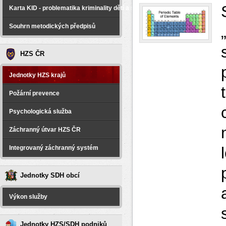
Karta KID - problematika kriminality dětí a spáchané na dětech
Souhrn metodických předpisů
HZS ČR
Jednotky HZS krajů
Požární prevence
Psychologická služba
Záchranný útvar HZS ČR
Integrovaný záchranný systém
Jednotky SDH obcí
Výkon služby
Jednotky HZS/SDH podniků