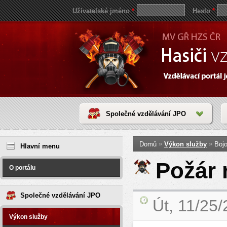
Uživatelské jméno
*
Heslo
*
Společné vzdělávání JPO
Jste zde
save
»
»
Domů
Výkon služby
Bojo
reddit
Hlavní menu
video
coloring
Požár
pages
O portálu
love
horoscope
today
Společné vzdělávání JPO
Út, 11/25
Výkon služby