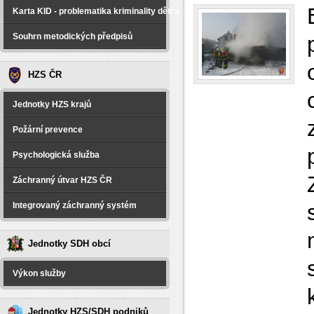
Karta KID - problematika kriminality dětí a spáchané na dětech
Souhrn metodických předpisů
HZS ČR
Jednotky HZS krajů
Požární prevence
Psychologická služba
Záchranný útvar HZS ČR
Integrovaný záchranný systém
Jednotky SDH obcí
Výkon služby
Jednotky HZS/SDH podniků