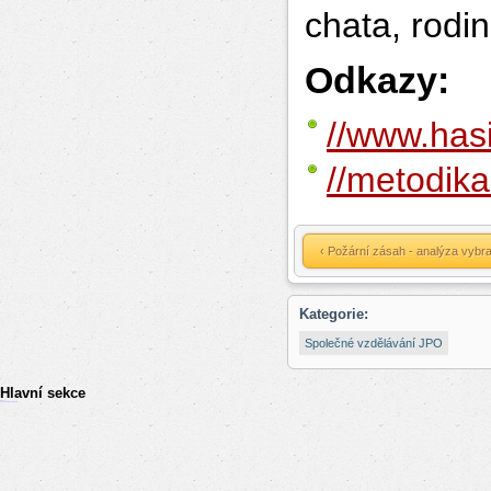
chata, rodi
Odkazy:
//www.hasi
//metodik
‹ Požární zásah - analýza vybr
Kategorie:
Společné vzdělávání JPO
Hlavní sekce
resizer
российские сериалы