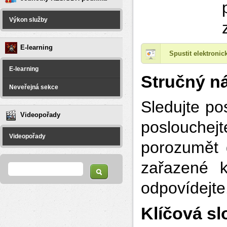
Výkon služby
E-learning
Spustit elektroni
E-learning
Stručný ná
Neveřejná sekce
Sledujte po
Videopořady
poslouche
Videopořady
porozumět 
Vyhledávání
Hledat
zařazené k
odpovídejte
Klíčová sl